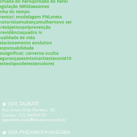
ornada do heroi
jornada do héroi
egislação NR
lidaexames
inha do tempo
mentor; modelagem PNL
meta
otorista
mudança
mulher
novo ser
r4
objetivo
pnl
prevenção
revidência
quadro iv
ualidade de vida
elacionamento evolutivo
esponsabilidade
essignificar; carverna oculta
egurança
sesmt
smart
testecovid19
estes
tiposdetestes
valores
◉ LIDA TAUBATÉ
Rua Anizio Ortiz Monteiro, 50 ​
Contato: (12) 3608-8191
agendataubate@lidaexames.com.br
◉ LIDA PINDAMONHANGABA