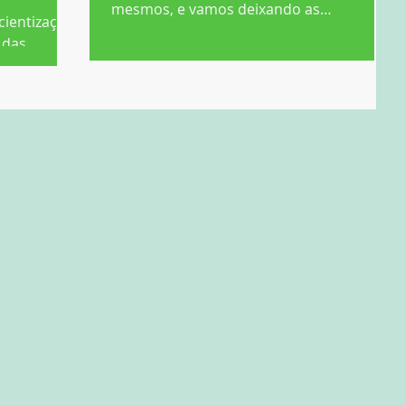
mesmos, e vamos deixando as
cientização
circunstâncias ditar nosso dia a dia....
 das
, você
lgo...