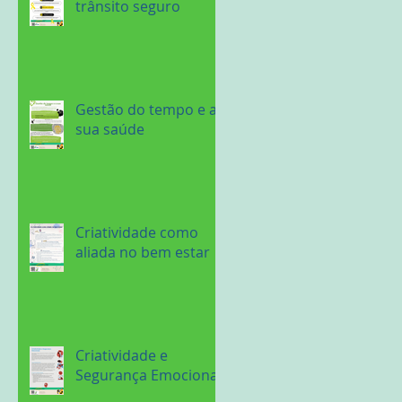
trânsito seguro
Gestão do tempo e a
sua saúde
Criatividade como
aliada no bem estar
Criatividade e
Segurança Emocional