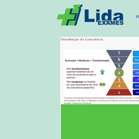
H
a Jornada do Herói - 3º P
recusa ao chamado (relu
mudança)