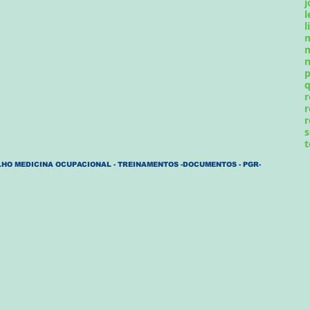
j
l
l
m
n
p
q
r
r
r
s
t
HO MEDICINA OCUPACIONAL - TREINAMENTOS -DOCUMENTOS - PGR-