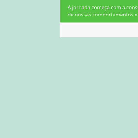
A jornada começa com a cons
de nossas comportamentos e
emoções que o desencadeiam
pode estar consciente de que a