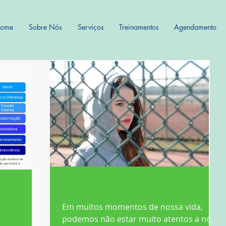
ome
Sobre Nós
Serviços
Treinamentos
Agendamento
O que tem mais valor para você?
asso:
tância a
Em muitos momentos de nossa vida,
podemos não estar muito atentos a nós