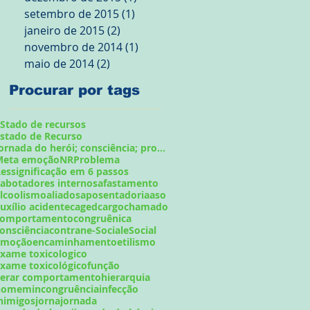
setembro de 2015
(1)
1 post
janeiro de 2015
(2)
2 posts
novembro de 2014
(1)
1 post
maio de 2014
(2)
2 posts
Procurar por tags
Stado de recursos
stado de Recurso
Jornada do herói; consciência; problema;
Meta emoção
NR
Problema
essignificação em 6 passos
abotadores internos
afastamento
lcoolismo
aliados
aposentadoria
aso
uxílio acidente
caged
cargo
chamado
comportamento
congruênica
onsciência
contran
e-Social
eSocial
emoção
encaminhamento
etilismo
xame toxicologico
xame toxicológico
função
gerar comportamento
hierarquia
homem
incongruência
infecção
nimigos
jorna
jornada