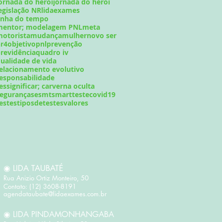
ornada do heroi
jornada do héroi
egislação NR
lidaexames
inha do tempo
mentor; modelagem PNL
meta
otorista
mudança
mulher
novo ser
r4
objetivo
pnl
prevenção
revidência
quadro iv
ualidade de vida
elacionamento evolutivo
esponsabilidade
essignificar; carverna oculta
egurança
sesmt
smart
testecovid19
estes
tiposdetestes
valores
◉ LIDA TAUBATÉ
Rua Anizio Ortiz Monteiro, 50 ​
Contato: (12) 3608-8191
agendataubate@lidaexames.com.br
◉ LIDA PINDAMONHANGABA