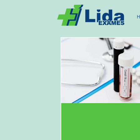
H
Testes para Covid19, co
diferentes tipos e saiba
funciona cada um.