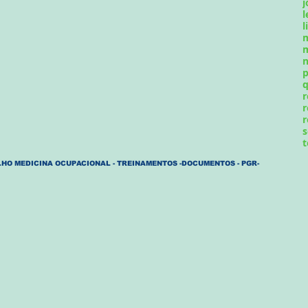
j
l
l
m
n
p
q
r
r
r
s
t
HO MEDICINA OCUPACIONAL - TREINAMENTOS -DOCUMENTOS - PGR-