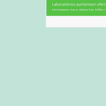
Laboratórios aumentam ofert
testagem para detectar infec
imunidade para coronavírus,
todos são efetivos À medida qu