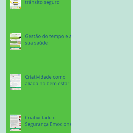
trânsito seguro
Gestão do tempo e a
sua saúde
Criatividade como
aliada no bem estar
Criatividade e
Segurança Emocional