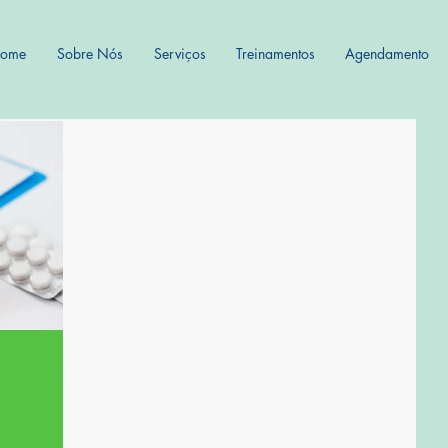
ome
Sobre Nós
Serviços
Treinamentos
Agendamento
nheça os
 como