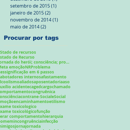
setembro de 2015
(1)
1 post
janeiro de 2015
(2)
2 posts
novembro de 2014
(1)
1 post
maio de 2014
(2)
2 posts
Procurar por tags
Stado de recursos
stado de Recurso
Jornada do herói; consciência; problema;
Meta emoção
NR
Problema
essignificação em 6 passos
abotadores internos
afastamento
lcoolismo
aliados
aposentadoria
aso
uxílio acidente
caged
cargo
chamado
comportamento
congruênica
onsciência
contran
e-Social
eSocial
emoção
encaminhamento
etilismo
xame toxicologico
xame toxicológico
função
gerar comportamento
hierarquia
homem
incongruência
infecção
nimigos
jorna
jornada