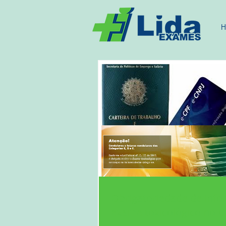
H
Obrigatoriedade de info
exame toxicológico no 