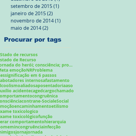
setembro de 2015
(1)
1 post
janeiro de 2015
(2)
2 posts
novembro de 2014
(1)
1 post
maio de 2014
(2)
2 posts
Procurar por tags
Stado de recursos
stado de Recurso
Jornada do herói; consciência; problema;
Meta emoção
NR
Problema
essignificação em 6 passos
abotadores internos
afastamento
lcoolismo
aliados
aposentadoria
aso
uxílio acidente
caged
cargo
chamado
comportamento
congruênica
onsciência
contran
e-Social
eSocial
emoção
encaminhamento
etilismo
xame toxicologico
xame toxicológico
função
gerar comportamento
hierarquia
homem
incongruência
infecção
nimigos
jorna
jornada