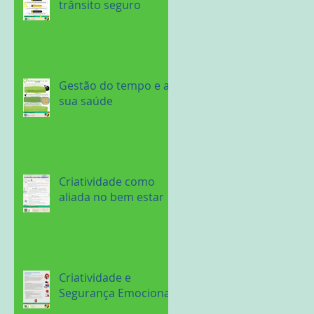
trânsito seguro
Gestão do tempo e a
sua saúde
Criatividade como
aliada no bem estar
Criatividade e
Segurança Emocional