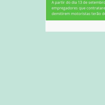
A partir do dia 13 de setembro
empregadores que contratar
demitirem motoristas terão d
ao Cadastro Geral de Emprega