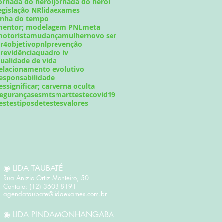
ornada do heroi
jornada do héroi
egislação NR
lidaexames
inha do tempo
mentor; modelagem PNL
meta
otorista
mudança
mulher
novo ser
r4
objetivo
pnl
prevenção
revidência
quadro iv
ualidade de vida
elacionamento evolutivo
esponsabilidade
essignificar; carverna oculta
egurança
sesmt
smart
testecovid19
estes
tiposdetestes
valores
◉ LIDA TAUBATÉ
Rua Anizio Ortiz Monteiro, 50 ​
Contato: (12) 3608-8191
agendataubate@lidaexames.com.br
◉ LIDA PINDAMONHANGABA