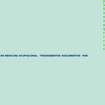
j
l
l
m
n
p
q
r
r
r
s
t
HO MEDICINA OCUPACIONAL - TREINAMENTOS -DOCUMENTOS - PGR-