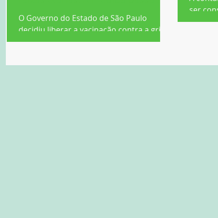
ser co
O Governo do Estado de São Paulo
ocupaci
decidiu liberar a vacinação contra a gripe
tribunal
para pessoas de todas as faixas etárias a
partir de amanhã...