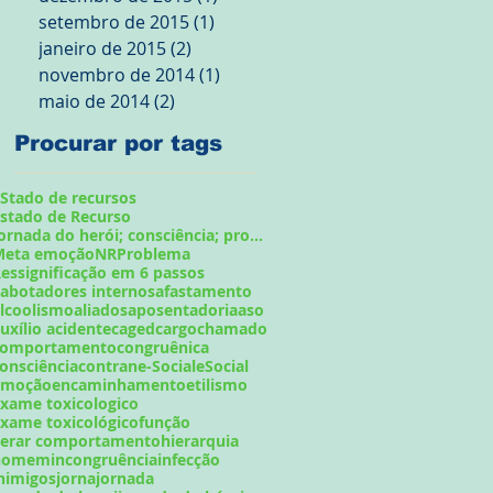
setembro de 2015
(1)
1 post
janeiro de 2015
(2)
2 posts
novembro de 2014
(1)
1 post
maio de 2014
(2)
2 posts
Procurar por tags
Stado de recursos
stado de Recurso
Jornada do herói; consciência; problema;
Meta emoção
NR
Problema
essignificação em 6 passos
abotadores internos
afastamento
lcoolismo
aliados
aposentadoria
aso
uxílio acidente
caged
cargo
chamado
comportamento
congruênica
onsciência
contran
e-Social
eSocial
emoção
encaminhamento
etilismo
xame toxicologico
xame toxicológico
função
gerar comportamento
hierarquia
homem
incongruência
infecção
nimigos
jorna
jornada