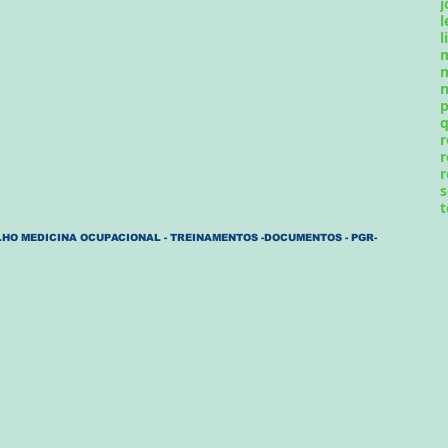
j
l
l
m
n
p
q
r
r
r
s
t
HO MEDICINA OCUPACIONAL - TREINAMENTOS -DOCUMENTOS - PGR-