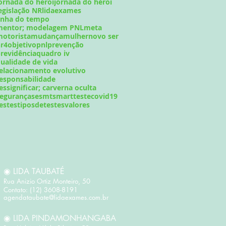
ornada do heroi
jornada do héroi
egislação NR
lidaexames
inha do tempo
mentor; modelagem PNL
meta
otorista
mudança
mulher
novo ser
r4
objetivo
pnl
prevenção
revidência
quadro iv
ualidade de vida
elacionamento evolutivo
esponsabilidade
essignificar; carverna oculta
egurança
sesmt
smart
testecovid19
estes
tiposdetestes
valores
◉ LIDA TAUBATÉ
Rua Anizio Ortiz Monteiro, 50 ​
Contato: (12) 3608-8191
agendataubate@lidaexames.com.br
◉ LIDA PINDAMONHANGABA