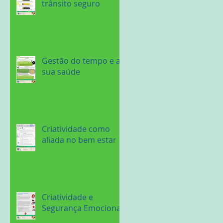
trânsito seguro
Gestão do tempo e a
sua saúde
Criatividade como
aliada no bem estar
Criatividade e
Segurança Emocional