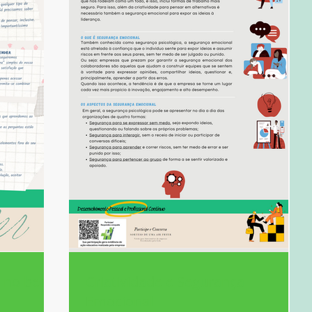
a no bem
Criatividade e Segurança
Emocional