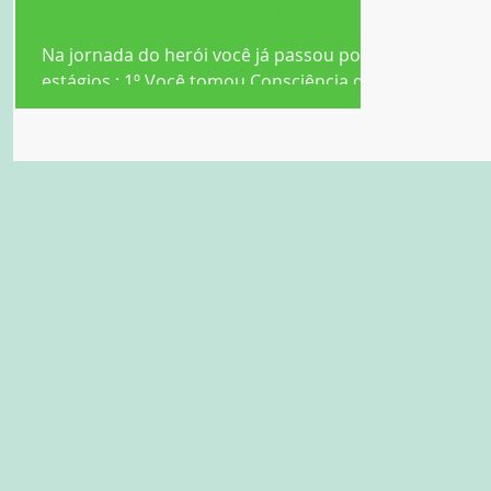
(ENCONTRANDO UM MENTOR)
Na jornada do herói você já passou por 3
estágios : 1º Você tomou Consciência de
um problema – escreveu uma carta para
você e identificou...