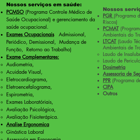
​​Nossos serviços em saúde:
​​Nossos serv
PCMSO
(Programa Controle Médico de
PGR
(Programa 
Saúde Ocupacional) e gerenciamento da
Riscos)
saúde ocupacional.
PCMAT
(Program
Exames Ocupacionais
Admissional,
Ambientais do Tr
LTCAT
(Laudo Té
Periódico, Demissional, Mudança de
Ambientais de Tr
Função, Retorno ao Trabalho)
Laudo de Insalub
Exame Complementares
:
Laudo de Pericul
Audiometria,
Dosimetria
Acuidade Visual,
Assessoria de Se
Eletrocardiograma,
PPR
(Programa de
Eletroencefalograma,
CIPA
Outros
Espirometria,
Exames Laboratóriais,
Avaliação Psicológica,
Avaliação Fisioterápica.
Analise Ergonomica
Ginástica Laboral
Assessoria em Ergonomia