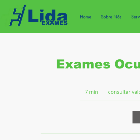
Home
Sobre Nós
Serv
Exames Ocu
consultar
valor
7 min
7
consultar val
m
i
n