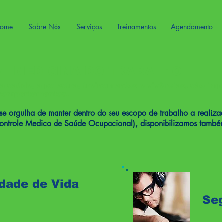
ome
Sobre Nós
Serviços
Treinamentos
Agendamento
ny - MEDICINA DO TRABALHO
 saúde, a palestra, treinamentos e vivências, são imp
 comportamentos.
e orgulha de manter dentro do seu escopo de trabalho a realiza
role Medico de Saúde Ocupacional), disponibilizamos também p
dade de Vida
Se