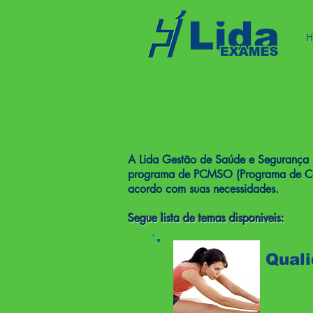
H
Palestra in compa
Dentro das ações de prevenção a
conscientização e mudança de
A Lida Gestão de Saúde e Segurança s
programa de PCMSO (Programa de Cont
acordo com suas necessidades.
Segue lista de temas disponiveis:
Quali