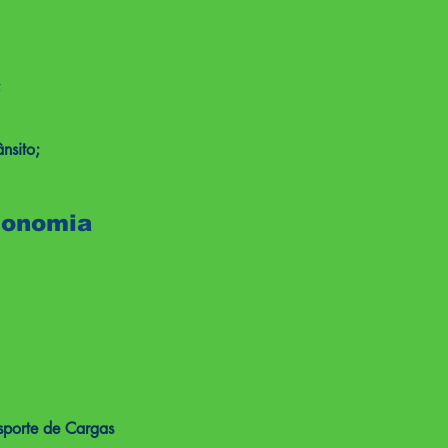
;
nsito;
gonomia
sporte de Cargas