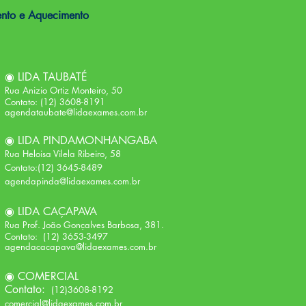
ento e Aquecimento
◉ LIDA TAUBATÉ
Rua Anizio Ortiz Monteiro, 50 ​
Contato: (12) 3608-8191
agendataubate@lidaexames.com.br
◉ LIDA PINDAMONHANGABA
Rua Heloisa Vilela Ribeiro, 58 ​
Contato:(12) 3645-8489
agendapinda@lidaexames.com.br
◉ LIDA CAÇAPAVA
Rua Prof. João Gonçalves Barbosa, 381.​
Contato: (12) 3653-3497
agendacacapava@lidaexames.com.br
◉ COMERCIAL
Contato:
(12)3608-8192
comercial@lidaexames.com.br