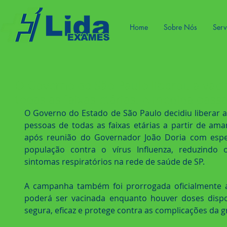
Home
Sobre Nós
Serv
O Governo de São Paulo liberou a vaci
todas as faixas etárias. A medida passa
O Governo do Estado de São Paulo decidiu liberar a 
pessoas de todas as faixas etárias a partir de aman
após reunião do Governador João Doria com especi
população contra o vírus Influenza, reduzindo
sintomas respiratórios na rede de saúde de SP.
A campanha também foi prorrogada oficialmente a
poderá ser vacinada enquanto houver doses dispon
segura, eficaz e protege contra as complicações da