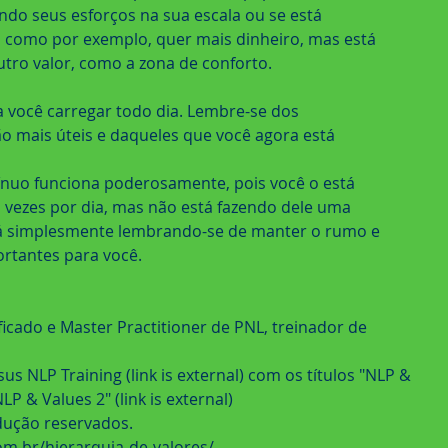
do seus esforços na sua escala ou se está 
, como por exemplo, quer mais dinheiro, mas está 
tro valor, como a zona de conforto.
você carregar todo dia. Lembre-se dos 
mais úteis e daqueles que você agora está 
tínuo funciona poderosamente, pois você o está 
 vezes por dia, mas não está fazendo dele uma 
á simplesmente lembrando-se de manter o rumo e 
ortantes para você.
ficado e Master Practitioner de PNL, treinador de 
sus NLP Training (link is external) com os títulos "NLP & 
NLP & Values 2" (link is external)
adução reservados.
m.br/hierarquia-de-valores/