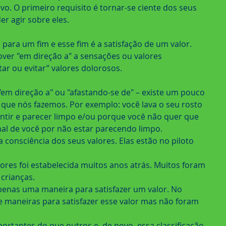
o. O primeiro requisito é tornar-se ciente dos seus 
r agir sobre eles.
para um fim e esse fim é a satisfação de um valor. 
over "em direção a" a sensações ou valores 
tar ou evitar” valores dolorosos.
em direção a" ou "afastando-se de" – existe um pouco 
 que nós fazemos. Por exemplo: você lava o seu rosto 
tir e parecer limpo e/ou porque você não quer que 
l de você por não estar parecendo limpo.
consciência dos seus valores. Elas estão no piloto 
lores foi estabelecida muitos anos atrás. Muitos foram 
crianças.
enas uma maneira para satisfazer um valor. No 
e maneiras para satisfazer esse valor mas não foram 
portantes do que outros e, de novo, essa classificação 