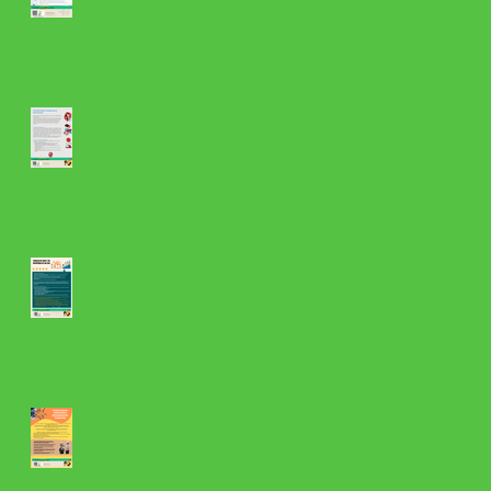
Criatividade e
Segurança Emocional
Trabalho em equipe:
Sua importância na
sua vida
Trabalhando juntos
pela segurança no
trabalho.