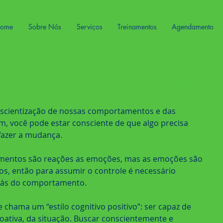
ome
Sobre Nós
Serviços
Treinamentos
Agendamento
3º Passo: recusa ao chamado (relutância
scientização de nossas comportamentos e das 
 você pode estar consciente de que algo precisa 
fazer a mudança.
mentos são reações as emoções, mas as emoções são 
s, então para assumir o controle é necessário 
trás do comportamento.
 chama um “estilo cognitivo positivo”: ser capaz de 
ativa, da situação. Buscar conscientemente e 