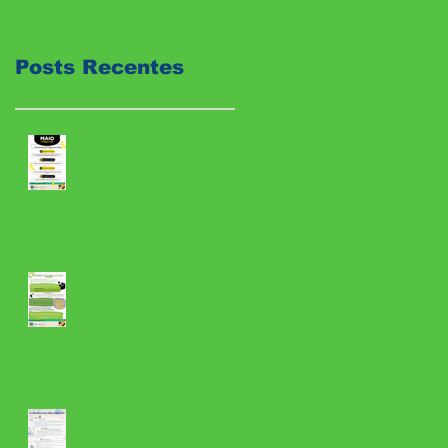
Posts Recentes
Maio Amarelo -
trânsito seguro
Gestão do tempo e a
sua saúde
Criatividade como
aliada no bem estar