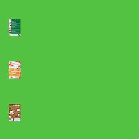
Comunicação na
Segurança do
Trabalho
A importância do
Amor ao Próximo
Brainstorm - Juntos
somos +++ (Trabalho
em equipe -
pensando junto)