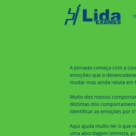
H
a Jornada do Herói - 
a mudança)
A jornada começa com a con
emoções que o desencadeiam,
mudar mas ainda reluta em 
Muito dos nossos comporta
distintas dos comportamento
identificar as emoções por 
Aqui ajuda muito ter o que se
uma abordagem otimista, pro