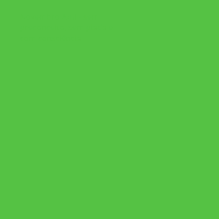
Novembro Azul - sem
preconceito, sem piada e
com consciência