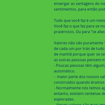
enxergar as vantagens do nov
sentimentos, para então pode
Tudo que você faz é um meio 
Você faz o que faz para se m
prazerosos. Ou para “se afas
Valores não são puramente "
de cada um por trás de tudo
de manhã porque quer se sen
as outras pessoas pensem ma
- Poucas pessoas têm alguma 
automático.
-  maior parte dos nossos va
construídos quando éramos 
- Normalmente nós temos ap
entanto, existem centenas d
exploradas.
- Alguns valores são mais im